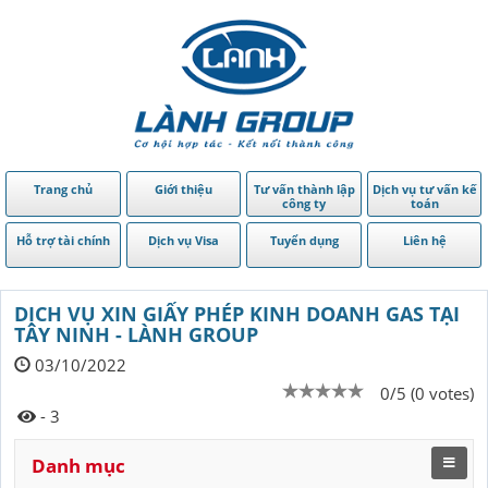
Trang chủ
Giới thiệu
Tư vấn thành lập
Dịch vụ tư vấn kế
công ty
toán
Hỗ trợ tài chính
Dịch vụ Visa
Tuyển dụng
Liên hệ
DỊCH VỤ XIN GIẤY PHÉP KINH DOANH GAS TẠI
TÂY NINH - LÀNH GROUP
03/10/2022
0/5 (0 votes)
- 3
Danh mục