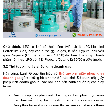
Chú thích:
LPG là khí đốt hoá lỏng (viết tắt là LPG-Liquified
Petroleum Gas) hay còn được gọi là gas, là hỗn hợp khí chủ yếu
gồm Propane (C3H8) và Butan (C4H10) đã được hoá lỏng. Thành
phần hỗn hợp LPG có tỷ lệ Propane/Butane là 50/50 ±10% (mol).
3.2 Thủ tục xin giấy phép kinh doanh gas
Hãy cùng, Lành Group tìm hiểu về
thủ tục xin giấy phép kinh
doanh gas
gồm những hồ sơ như thế nào nhé. Để được cấp giấy
phép kinh doanh gas thì các bạn cần tiến hành chuẩn bị các giấy
tờ sau:
Đơn xin cấp giấy phép kinh doanh gas: Đơn phải được soạn
thảo theo mẫu pháp luật quy định để tránh có sai sót xảy ra.
Đồng thời tại một số cơ quan thì sẽ yêu cầu đơn có thêm