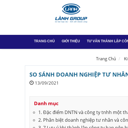
TRANG CHỦ
GIỚI THIỆU
TƯ VẤN THÀNH LẬP CÔ
Thành lập công ty
Trang Chủ
K
Thay đổi GPKD tại
SO SÁNH DOANH NGHIỆP TƯ NHÂN
13/09/2021
Dịch vụ chữ ký số
Dịch vụ chữ ký số
Danh mục
Thành lập công ty 
1. Đặc điểm DNTN và công ty tnhh một th
Vũng Tàu
2. Phân biệt doanh nghiệp tư nhân và côn
3. 7 Lưu ý khi thành lập công ty bạn nên b