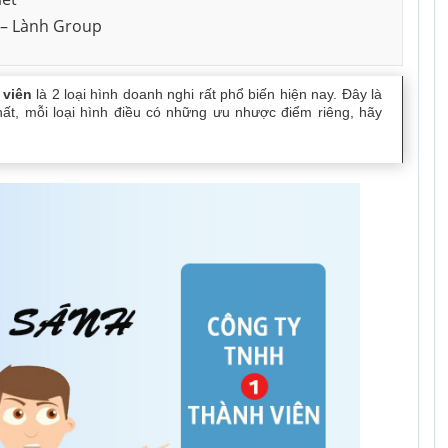
 – Lành Group
Dịch vụ tư vấn kế toán tại Cần
Dịch vụ tư vấ
 tnhh
Thành lập công ty cổ phần
Thơ
Nai
Thành lập doanh nghiệp tư
 viên
là 2 loại hình doanh nghi rất phổ biến hiện nay. Đây là
nhân
nhất, mỗi loại hình điều có những ưu nhược điểm riêng, hãy
 tại Đồng Nai
Thành lập hộ kinh doanh
Thay đổi nội dung đăng ký kinh
doanh