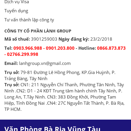
Dịch vụ Visa
Tuyển dụng
Tư vấn thành lập công ty
CÔNG TY CỔ PHẦN LÀNH GROUP
Mã số thuế:
3901259003
Ngày đăng ký:
23/2/2018
Tel:
0903.966.988 - 0901.203.800
- Hotline:
0866.873.873
- 02766.299.998
Email:
lanhgroup.vn@gmail.com
Trụ sở:
79-81 Đường Lê Hồng Phong, KP.Gia Huỳnh, P.
Trảng Bàng, Tây Ninh
Trụ sở:
CN1: 211 Nguyễn Chí Thanh, Phường Tân Ninh, Tây
Ninh .CN2: D1 - 24 KĐT Trung tâm hành chính Tây Ninh, P.
Long An, T.Tây Ninh. CN3: 383 Đồng Khởi, Phường Tam
Hiệp, Tỉnh Đồng Nai .CN4: 27C Nguyễn Tất Thành, P. Bà Rịa,
TP HCM.
Văn Phòng Bà Rịa Vũng Tàu