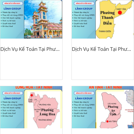
Dịch Vụ Kế Toán Tại Phường Hòa Thành, TP Tây Ninh – Lành Group Tây Ninh Uy Tín, Chuyên Nghiệp
Dịch Vụ Kế Toán Tại Phường Thanh Điền, TP Tây Ninh – Lành Group Tây Ninh Uy Tín, Chuyên Nghiệp