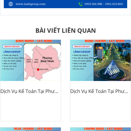
BÀI VIẾT LIÊN QUAN
Dịch Vụ Kế Toán Tại Phường Bình Minh, TP Tây Ninh – Lành Group Tây Ninh Uy Tín, Chuyên Nghiệp, Tiết Kiệm
Dịch Vụ Kế Toán Tại Phường Ninh Thạnh, TP Tây Ninh – Lành Group Tây Ninh Đồng Hành Cùng Doanh Nghiệp