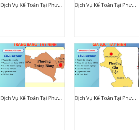
Dịch Vụ Kế Toán Tại Phường Long Hoa, TP Tây Ninh – Lành Group Tây Ninh Chuyên Nghiệp, Uy Tín Hàng Đầu
Dịch Vụ Kế Toán Tại Phường An Tịnh, Tây Ninh – Lành Group Tây Ninh | Giải Pháp Kế Toán Toàn Diện, Uy Tín Và Tiết Kiệm
Dịch Vụ Kế Toán Tại Phường Trảng Bàng, Tây Ninh – Lành Group Tây Ninh Đối Tác Kế Toán Tin Cậy Cho Doanh Nghiệp
Dịch Vụ Kế Toán Tại Phường Gia Lộc, TP Tây Ninh – Lành Group Tây Ninh Uy Tín, Chuyên Nghiệp