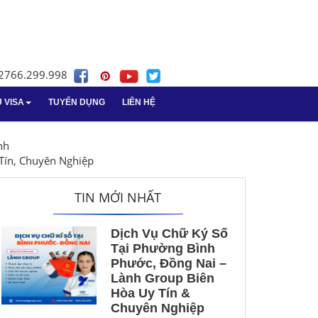
02766.299.998
Ụ VISA
TUYỂN DỤNG
LIÊN HỆ
nghiệp
sa
n tại Bà Rịa -
Dịch vụ giải thể doanh nghiệp
Dịch vụ giấy phép lao động
nh
tại Vũng Tàu
Tín, Chuyên Nghiệp
nghiệp
cáo thuế tại Vũng
Vay vốn ngân hàng
TIN MỚI NHẤT
Giải thể doanh nghiệp
Dịch Vụ Chữ Ký Số
 vụ
Tại Phường Bình
Phước, Đồng Nai –
ách kế toán
Lành Group Biên
Hòa Uy Tín &
ấn kế toán Long An
Chuyên Nghiệp