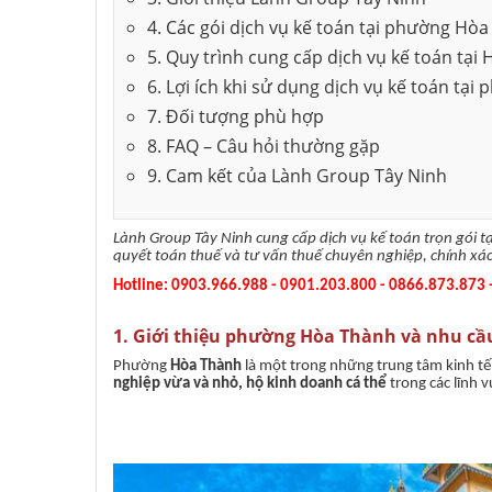
4. Các gói dịch vụ kế toán tại phường Hò
Thành lập công ty
5. Quy trình cung cấp dịch vụ kế toán tại
6. Lợi ích khi sử dụng dịch vụ kế toán tạ
Khắc dấu công ty
7. Đối tượng phù hợp
8. FAQ – Câu hỏi thường gặp
Thành lập công ty
9. Cam kết của Lành Group Tây Ninh
Xin giấy phép con
Lành Group Tây Ninh cung cấp dịch vụ kế toán trọn gói tạ
quyết toán thuế và tư vấn thuế chuyên nghiệp, chính xác
Hotline: 0903.966.988 - 0901.203.800 - 0866.873.873
1. Giới thiệu phường Hòa Thành và nhu cầ
Phường
Hòa Thành
là một trong những trung tâm kinh tế
nghiệp vừa và nhỏ, hộ kinh doanh cá thể
trong các lĩnh 