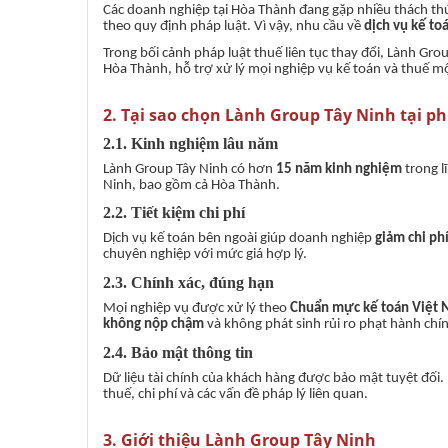
Các doanh nghiệp tại Hòa Thành đang gặp nhiều thách th
theo quy định pháp luật. Vì vậy, nhu cầu về
dịch vụ kế to
Trong bối cảnh pháp luật thuế liên tục thay đổi, Lành Gr
Hòa Thành, hỗ trợ xử lý mọi nghiệp vụ kế toán và thuế một
2. Tại sao chọn Lành Group Tây Ninh tại 
2.1. Kinh nghiệm lâu năm
Lành Group Tây Ninh có hơn
15 năm kinh nghiệm
trong l
Ninh, bao gồm cả Hòa Thành.
2.2. Tiết kiệm chi phí
Dịch vụ kế toán bên ngoài giúp doanh nghiệp
giảm chi ph
chuyên nghiệp với mức giá hợp lý.
2.3. Chính xác, đúng hạn
Mọi nghiệp vụ được xử lý theo
Chuẩn mực kế toán Việt 
không nộp chậm
và không phát sinh rủi ro phạt hành chí
2.4. Bảo mật thông tin
Dữ liệu tài chính của khách hàng được bảo mật tuyệt đối.
thuế, chi phí và các vấn đề pháp lý liên quan.
3. Giới thiệu Lành Group Tây Ninh