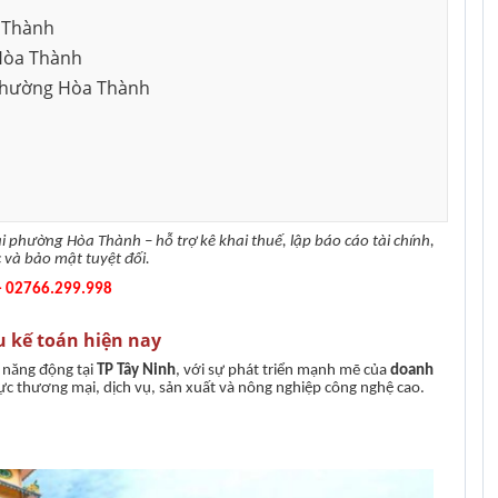
a Thành
Dịch vụ tư vấn kế toán tại Cần
Dịch vụ tư vấ
 tnhh
Thành lập công ty cổ phần
 Hòa Thành
Thơ
Nai
i phường Hòa Thành
Thành lập doanh nghiệp tư
nhân
 tại Đồng Nai
Thành lập hộ kinh doanh
Thay đổi nội dung đăng ký kinh
i phường Hòa Thành – hỗ trợ kê khai thuế, lập báo cáo tài chính,
doanh
 và bảo mật tuyệt đối.
 - 02766.299.998
u kế toán hiện nay
 năng động tại
TP Tây Ninh
, với sự phát triển mạnh mẽ của
doanh
vực thương mại, dịch vụ, sản xuất và nông nghiệp công nghệ cao.