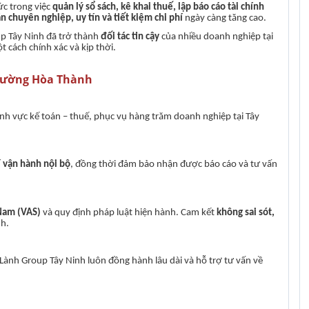
ức trong việc
quản lý sổ sách, kê khai thuế, lập báo cáo tài chính
án chuyên nghiệp, uy tín và tiết kiệm chi phí
ngày càng tăng cao.
oup Tây Ninh đã trở thành
đối tác tin cậy
của nhiều doanh nghiệp tại
 cách chính xác và kịp thời.
phường Hòa Thành
ĩnh vực kế toán – thuế, phục vụ hàng trăm doanh nghiệp tại Tây
í vận hành nội bộ
, đồng thời đảm bảo nhận được báo cáo và tư vấn
Nam (VAS)
và quy định pháp luật hiện hành. Cam kết
không sai sót,
nh.
 Lành Group Tây Ninh luôn đồng hành lâu dài và hỗ trợ tư vấn về