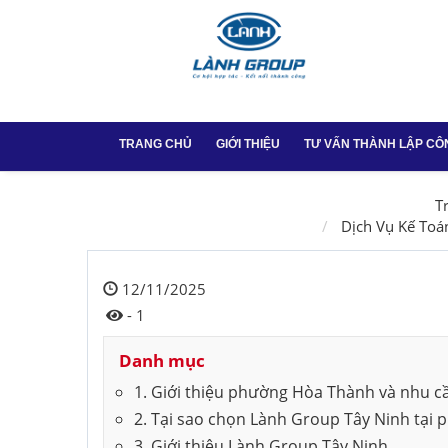
TRANG CHỦ
GIỚI THIỆU
TƯ VẤN THÀNH LẬP CÔ
Thành lập công ty
T
Dịch Vụ Kế Toá
Thay đổi GPKD tại
12/11/2025
Dịch vụ chữ ký số
- 1
Dịch vụ chữ ký số
Danh mục
Thành lập công ty 
1. Giới thiệu phường Hòa Thành và nhu cầ
Vũng Tàu
2. Tại sao chọn Lành Group Tây Ninh tại
3. Giới thiệu Lành Group Tây Ninh