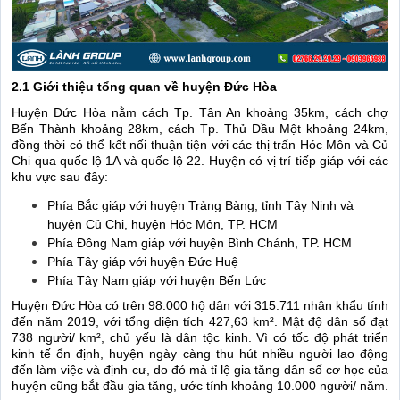
2.1 Giới thiệu tổng quan về huyện Đức Hòa
Huyện Đức Hòa nằm cách Tp. Tân An khoảng 35km, cách chợ
Bến Thành khoảng 28km, cách Tp. Thủ Dầu Một khoảng 24km,
đồng thời có thể kết nối thuận tiện với các thị trấn Hóc Môn và Củ
Chi qua quốc lộ 1A và quốc lộ 22. Huyện có vị trí tiếp giáp với các
khu vực sau đây:
Phía Bắc giáp với huyện Trảng Bàng, tỉnh Tây Ninh và
huyện Củ Chi, huyện Hóc Môn, TP. HCM
Phía Đông Nam giáp với huyện Bình Chánh, TP. HCM
Phía Tây giáp với huyện Đức Huệ
Phía Tây Nam giáp với huyện Bến Lức
Huyện Đức Hòa có trên 98.000 hộ dân với 315.711 nhân khẩu tính
đến năm 2019, với tổng diện tích 427,63 km². Mật độ dân số đạt
738 người/ km², chủ yếu là dân tộc kinh. Vì có tốc độ phát triển
kinh tế ổn định, huyện ngày càng thu hút nhiều người lao động
đến làm việc và định cư, do đó mà tỉ lệ gia tăng dân số cơ học của
huyện cũng bắt đầu gia tăng, ước tính khoảng 10.000 người/ năm.