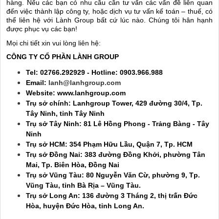
hàng. Nếu các bạn có nhu cầu cần tư vấn các vấn đề liên quan
đến việc thành lập công ty, hoặc dịch vụ tư vấn kế toán – thuế, có
thể liên hệ với Lành Group bất cứ lúc nào. Chúng tôi hân hạnh
được phục vụ các bạn!
Mọi chi tiết xin vui lòng liên hệ:
CÔNG TY CỔ PHẦN LÀNH GROUP
Tel: 02766.292929 - Hotline: 0903.966.988
Email:
lanh@lanhgroup.com
Website: www.lanhgroup.com
Trụ sở chính: Lanhgroup Tower, 429 đường 30/4, Tp.
Tây Ninh, tỉnh Tây Ninh
Trụ sở Tây Ninh: 81 Lê Hồng Phong - Trảng Bàng - Tây
Ninh
Trụ sở HCM: 354 Phạm Hữu Lầu, Quận 7, Tp. HCM
Trụ sở Đồng Nai: 383 đường Đồng Khởi, phường Tân
Mai, Tp. Biên Hòa, Đồng Nai
Trụ sở Vũng Tàu: 80 Nguyễn Văn Cừ, phường 9, Tp.
Vũng Tàu, tỉnh Bà Rịa – Vũng Tàu.
Trụ sở Long An:
136 đường 3 Tháng 2, thị trấn Đức
Hòa, huyện Đức Hòa, tỉnh Long An.