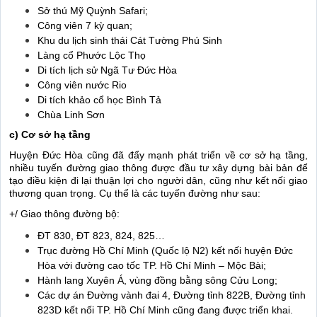
Sở thú Mỹ Quỳnh Safari;
Công viên 7 kỳ quan;
Khu du lịch sinh thái Cát Tường Phú Sinh
Làng cổ Phước Lộc Thọ
Di tích lịch sử Ngã Tư Đức Hòa
Công viên nước Rio
Di tích khảo cổ học Bình Tả
Chùa Linh Sơn
c) Cơ sở hạ tầng
Huyện Đức Hòa cũng đã đẩy mạnh phát triển về cơ sở hạ tầng,
nhiều tuyến đường giao thông được đầu tư xây dựng bài bản để
tạo điều kiện đi lại thuận lợi cho người dân, cũng như kết nối giao
thương quan trọng. Cụ thể là các tuyến đường như sau:
+/ Giao thông đường bộ:
ĐT 830, ĐT 823, 824, 825…
Trục đường Hồ Chí Minh (Quốc lộ N2) kết nối huyện Đức
Hòa với đường cao tốc TP. Hồ Chí Minh – Mộc Bài;
Hành lang Xuyên Á, vùng đồng bằng sông Cửu Long;
Các dự án Đường vành đai 4, Đường tỉnh 822B, Đường tỉnh
823D kết nối TP. Hồ Chí Minh cũng đang được triển khai.