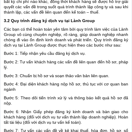
bất kỳ chi phí nào khác, đồng thời khách hàng sẽ được hỗ trợ giải
quyết các vấn đề trong suốt quá trình thành lập công ty và sau khi
thành lập, các vấn đề liên quan đến kế toán – thuế.
3.2 Quy trình đăng ký dịch vụ tại Lành Group
Các bạn có thể hoàn toàn yên tâm bởi quy trình làm việc của Lành
Group vô cùng chuyên nghiệp, rõ ràng, giúp doanh nghiệp nhanh
chóng đi vào ổn định kinh doanh và phát triển. Quy trình đăng ký
dịch vụ tại Lành Group được thực hiện theo các bước như sau:
Bước 1: Tiếp nhận yêu cầu đăng ký dịch vụ.
Bước 2: Tư vấn khách hàng các vấn đề liên quan đến hồ sơ, pháp
lý.
Bước 3: Chuẩn bị hồ sơ và soạn thảo văn bản liên quan.
Bước 4: Đại diện khách hàng nộp hồ sơ, thủ tục với cơ quan ban
ngành
Bước 5: Theo dõi tiến trình xử lý và thông báo kết quả hồ sơ đã
nộp.
Bước 6: Nhận Giấy phép đăng ký kinh doanh và bàn giao cho
khách hàng (đối với dich vụ tư vấn thành lập doanh nghiệp). Hoàn
tất tài liệu (đối với dịch vụ tư vấn kế toán).
Bước 7: Tư vấn các vấn đề về kê khai thuế, hóa đơn, hồ sơ, sổ