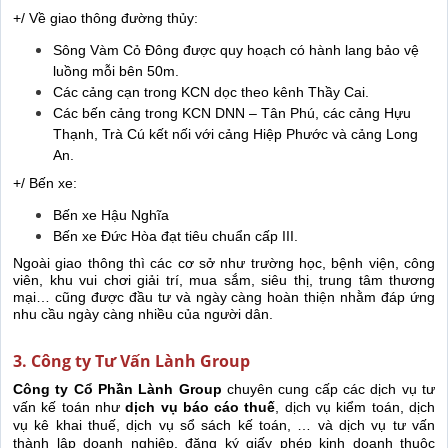
+/ Về giao thông đường thủy:
Sông Vàm Cỏ Đông được quy hoạch có hành lang bảo vệ
luồng mỗi bên 50m.
Các cảng cạn trong KCN dọc theo kênh Thầy Cai.
Các bến cảng trong KCN DNN – Tân Phú, các cảng Hựu
Thạnh, Trà Cú kết nối với cảng Hiệp Phước và cảng Long
An.
+/ Bến xe:
Bến xe Hậu Nghĩa
Bến xe Đức Hòa đạt tiêu chuẩn cấp III.
Ngoài giao thông thì các cơ sở như trường học, bệnh viện, công
viên, khu vui chơi giải trí, mua sắm, siêu thị, trung tâm thương
mại… cũng được đầu tư và ngày càng hoàn thiện nhằm đáp ứng
nhu cầu ngày càng nhiều của người dân.
3. Công ty Tư Vấn Lành Group
Công ty Cổ Phần Lành Group
chuyên cung cấp các dịch vụ tư
vấn kế toán như
dịch vụ báo cáo thuế
, dịch vụ kiểm toán, dịch
vụ kê khai thuế, dịch vụ sổ sách kế toán, … và dịch vụ tư vấn
thành lập doanh nghiệp, đăng ký giấy phép kinh doanh thuộc