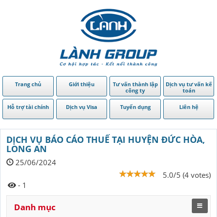
Trang chủ
Giới thiệu
Tư vấn thành lập
Dịch vụ tư vấn kế
công ty
toán
Hỗ trợ tài chính
Dịch vụ Visa
Tuyển dụng
Liên hệ
DỊCH VỤ BÁO CÁO THUẾ TẠI HUYỆN ĐỨC HÒA,
LONG AN
25/06/2024
5.0/5 (4 votes)
- 1
Danh mục