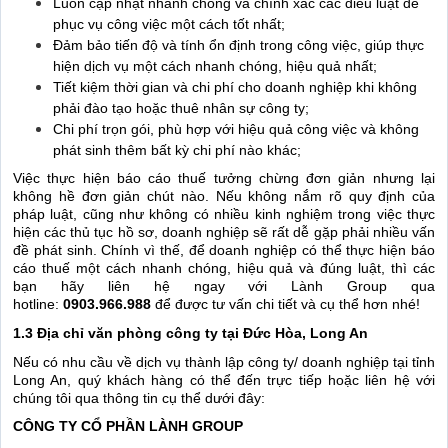
Luôn cập nhật nhanh chóng và chính xác các điều luật để
phục vụ công việc một cách tốt nhất;
Đảm bảo tiến độ và tính ổn định trong công việc, giúp thực
hiện dịch vụ một cách nhanh chóng, hiệu quả nhất;
Tiết kiệm thời gian và chi phí cho doanh nghiệp khi không
phải đào tạo hoặc thuê nhân sự công ty;
Chi phí trọn gói, phù hợp với hiệu quả công việc và không
phát sinh thêm bất kỳ chi phí nào khác;
Việc thực hiện báo cáo thuế tưởng chừng đơn giản nhưng lại
không hề đơn giản chút nào. Nếu không nắm rõ quy định của
pháp luật, cũng như không có nhiều kinh nghiệm trong việc thực
hiện các thủ tục hồ sơ, doanh nghiệp sẽ rất dễ gặp phải nhiều vấn
đề phát sinh. Chính vì thế, để doanh nghiệp có thể thực hiện báo
cáo thuế một cách nhanh chóng, hiệu quả và đúng luật, thì các
bạn hãy liên hệ ngay với Lành Group qua
hotline:
0903.966.988
để được tư vấn chi tiết và cụ thể hơn nhé!
1.3 Địa chỉ văn phòng công ty tại Đức Hòa, Long An
Nếu có nhu cầu về dịch vụ thành lập công ty/ doanh nghiệp tại tỉnh
Long An, quý khách hàng có thể đến trực tiếp hoặc liên hệ với
chúng tôi qua thông tin cụ thể dưới đây:
CÔNG TY CỔ PHẦN LÀNH GROUP