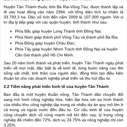
Huyện Tân Thành thuộc tỉnh Bà Rịa-Vũng Tàu, được thành lập và
đi vào hoạt động vào năm 1994, với tổng diện tích tự nhiên là
33.793,3 ha. Dân số tính đến năm 2009 là 107.000 người. Với vị
trí địa lý tiếp giáp với các quận huyện, tỉnh thành như sau:
Phía Bắc giáp huyện Long Thành tỉnh Đồng Nai;
Phía Nam giáp thành phố Vũng Tàu và thành phố Bà Rịa;
Phía Đông giáp huyện Châu Đức;
Phía Tây giáp huyện Nhơn Trạch tỉnh Đồng Nai và huyện
Cần Giờ thành phố Hồ Chí Minh.
Sau 20 năm hình thành và phát triển, huyện Tân Thành ngày phát
triển về mọi mặt, đặc biệt là về kinh tế, từng bước nâng cao đời
sống vật chất, tinh thần của người dân, đồng thời tạo điều kiện
thuận lợi cho các doanh nghiệp phát triển và thu hút đầu tư.
2.2 Tiềm năng phát triển kinh tế của huyện Tân Thành
Ban đầu là một huyện thuần nông, Tân Thành dần chuyển đổi
sang mô hình công nghiệp hóa, hiện đại hóa với sự hình thành
của nhiều khu công nghiệp tập trung và nhiều dự án quy mô lớn ở
cả trong và ngoài nước đến đầu tư. Cơ cấu kinh tế của huyện
cũng chuyển dịch vô cùng mạnh mẽ khi đến nay, tỷ trọng công
nghiệp đã chiếm đến 72%, dịch vụ 24,75% và nông nghiệp chỉ còn
3,25%.