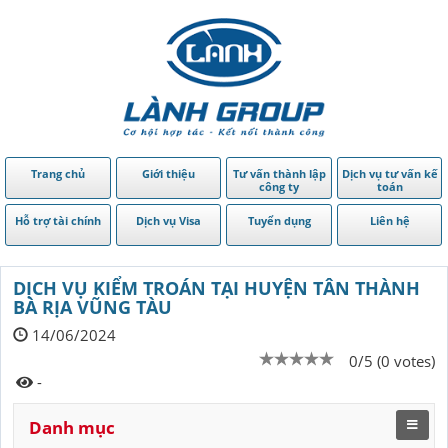
Trang chủ
Giới thiệu
Tư vấn thành lập
Dịch vụ tư vấn kế
công ty
toán
Hỗ trợ tài chính
Dịch vụ Visa
Tuyển dụng
Liên hệ
DỊCH VỤ KIỂM TROÁN TẠI HUYỆN TÂN THÀNH
BÀ RỊA VŨNG TÀU
14/06/2024
0/5 (0 votes)
-
Danh mục