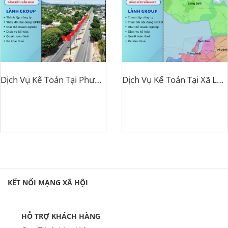
Dịch Vụ Kế Toán Tại Phường Phước Thắng, TP Hồ Chí Minh – Lành Group Đồng Hành Phát Triển Doanh Nghiệp
Dịch Vụ Kế Toán Tại Xã Long Sơn, TP Hồ Chí Minh – Lành Group Đồng Hành Cùng Doanh Nghiệp Phát Triển
KẾT NỐI MẠNG XÃ HỘI
HỖ TRỢ KHÁCH HÀNG