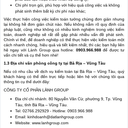
Chi phí trọn gói, phù hợp với hiệu quả công việc và không
phát sinh thêm bất kỳ chi phí nào khác;
Việc thực hiện công việc kiểm toán tưởng chừng đơn giản nhưng
lại không hề đơn giản chút nào. Nếu không nắm rõ quy định của
pháp luật, cũng như không có nhiều kinh nghiệm trong việc kiểm
toán, doanh nghiệp sẽ rất dễ gặp phải nhiều vấn đề phát sinh.
Chính vì thế, để doanh nghiệp có thể thực hiện việc kiểm toán một
cách nhanh chóng, hiệu quả và tiết kiệm nhất, thì các bạn hãy liên
hệ ngay với Lành Group qua hotline:
0903.966.988
để được tư
vấn chi tiết và cụ thể hơn nhé!
1.3 Địa chỉ văn phòng công ty tại Bà Rịa – Vũng Tàu
Nếu có nhu cầu về dịch vụ kiểm toán tại Bà Rịa – Vũng Tàu, quý
khách hàng có thể đến trực tiếp hoặc liên hệ với chúng tôi qua
thông tin cụ thể dưới đây:
CÔNG TY CỔ PHẦN LÀNH GROUP
Địa chỉ chi nhánh: 80 Nguyễn Văn Cừ, phường 9, Tp. Vũng
Tàu, tỉnh Bà Rịa – Vũng Tàu.
Tel: 02766.292929 - Hotline: 0903.966.988
Email: kinhdoanh@datlanhgroup.com
Website: www.lanhgroup.com