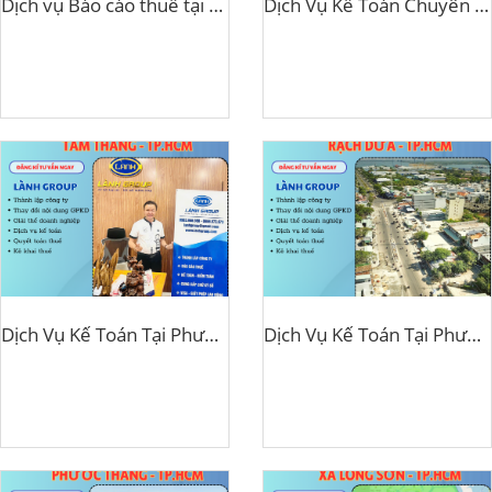
Dịch vụ Báo cáo thuế tại huyện Xuyên Mộc, tỉnh Bà Rịa – Vũng Tàu
Dịch Vụ Kế Toán Chuyên Nghiệp Tại Phường Vũng Tàu, TP Hồ Chí Minh – Lành Group
Dịch Vụ Kế Toán Tại Phường Tam Thắng, TP Hồ Chí Minh – Giải Pháp Toàn Diện Từ Lành Group
Dịch Vụ Kế Toán Tại Phường Rạch Dừa, TP Hồ Chí Minh – Giải Pháp Tài Chính Toàn Diện Từ Lành Group