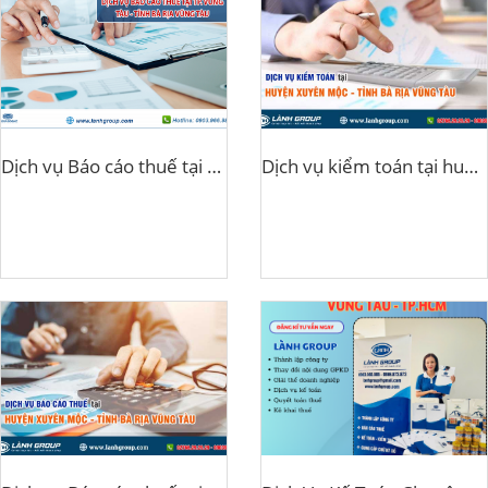
Dịch vụ Báo cáo thuế tại Thành phố Vũng Tàu, Tỉnh Bà Rịa - Vũng Tàu
Dịch vụ kiểm toán tại huyện Xuyên Mộc, tỉnh Bà Rịa – Vũng Tàu