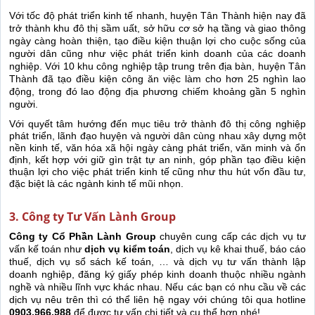
Với tốc độ phát triển kinh tế nhanh, huyện Tân Thành hiện nay đã
trở thành khu đô thị sầm uất, sở hữu cơ sở hạ tầng và giao thông
ngày càng hoàn thiện, tạo điều kiện thuận lợi cho cuộc sống của
người dân cũng như việc phát triển kinh doanh của các doanh
nghiệp. Với 10 khu công nghiệp tập trung trên địa bàn, huyện Tân
Thành đã tạo điều kiện công ăn việc làm cho hơn 25 nghìn lao
động, trong đó lao động địa phương chiếm khoảng gần 5 nghìn
người.
Với quyết tâm hướng đến mục tiêu trở thành đô thị công nghiệp
phát triển, lãnh đạo huyện và người dân cùng nhau xây dựng một
nền kinh tế, văn hóa xã hội ngày càng phát triển, văn minh và ổn
định, kết hợp với giữ gìn trật tự an ninh, góp phần tạo điều kiện
thuận lợi cho việc phát triển kinh tế cũng như thu hút vốn đầu tư,
đặc biệt là các ngành kinh tế mũi nhọn.
3. Công ty Tư Vấn Lành Group
Công ty Cổ Phần Lành Group
chuyên cung cấp các dịch vụ tư
vấn kế toán như
dịch vụ kiểm toán
, dịch vụ kê khai thuế, báo cáo
thuế, dịch vụ sổ sách kế toán, … và dịch vụ tư vấn thành lập
doanh nghiệp, đăng ký giấy phép kinh doanh thuộc nhiều ngành
nghề và nhiều lĩnh vực khác nhau. Nếu các bạn có nhu cầu về các
dịch vụ nêu trên thì có thể liên hệ ngay với chúng tôi qua hotline
0903.966.988
để được tư vấn chi tiết và cụ thể hơn nhé!