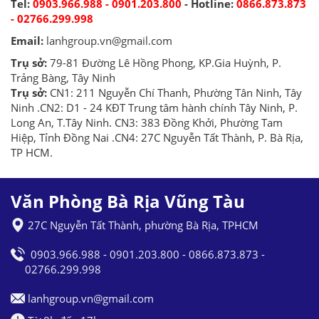
Tel:
0903.966.988 - 0901.203.800
- Hotline:
0866.873.873
- 02766.299.998
Email:
lanhgroup.vn@gmail.com
Trụ sở:
79-81 Đường Lê Hồng Phong, KP.Gia Huỳnh, P.
Trảng Bàng, Tây Ninh
Trụ sở:
CN1: 211 Nguyễn Chí Thanh, Phường Tân Ninh, Tây
Ninh .CN2: D1 - 24 KĐT Trung tâm hành chính Tây Ninh, P.
Long An, T.Tây Ninh. CN3: 383 Đồng Khởi, Phường Tam
Hiệp, Tỉnh Đồng Nai .CN4: 27C Nguyễn Tất Thành, P. Bà Rịa,
TP HCM.
Văn Phòng Bà Rịa Vũng Tàu
27C Nguyễn Tất Thành, phường Bà Rịa, TPHCM
0903.966.988 - 0901.203.800 - 0866.873.873 -
02766.299.998
lanhgroup.vn@gmail.com