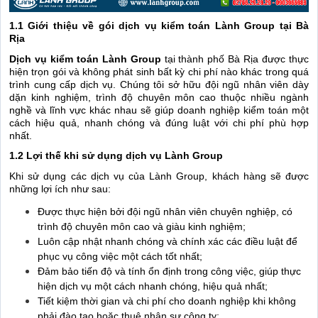
1.1 Giới thiệu về gói dịch vụ kiểm toán Lành Group tại Bà
Rịa
Dịch vụ kiểm toán Lành Group
tại thành phố Bà Rịa được thực
hiện trọn gói và không phát sinh bất kỳ chi phí nào khác trong quá
trình cung cấp dịch vụ. Chúng tôi sở hữu đội ngũ nhân viên dày
dặn kinh nghiệm, trình độ chuyên môn cao thuộc nhiều ngành
nghề và lĩnh vực khác nhau sẽ giúp doanh nghiệp kiểm toán một
cách hiệu quả, nhanh chóng và đúng luật với chi phí phù hợp
nhất.
1.2 Lợi thế khi sử dụng dịch vụ Lành Group
Khi sử dụng các dịch vụ của Lành Group, khách hàng sẽ được
những lợi ích như sau:
Được thực hiện bởi đội ngũ nhân viên chuyên nghiệp, có
trình độ chuyên môn cao và giàu kinh nghiệm;
Luôn cập nhật nhanh chóng và chính xác các điều luật để
phục vụ công việc một cách tốt nhất;
Đảm bảo tiến độ và tính ổn định trong công việc, giúp thực
hiện dịch vụ một cách nhanh chóng, hiệu quả nhất;
Tiết kiệm thời gian và chi phí cho doanh nghiệp khi không
phải đào tạo hoặc thuê nhân sự công ty;