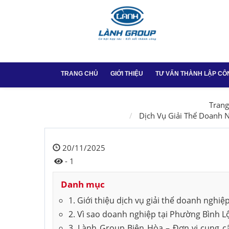
TRANG CHỦ
GIỚI THIỆU
TƯ VẤN THÀNH LẬP CÔ
Thành lập công ty
Trang
Dịch Vụ Giải Thể Doanh 
Thay đổi GPKD tại
20/11/2025
Dịch vụ chữ ký số
- 1
Dịch vụ chữ ký số
Danh mục
Thành lập công ty 
1. Giới thiệu dịch vụ giải thể doanh nghi
Vũng Tàu
2. Vì sao doanh nghiệp tại Phường Bình Lộ
3. Lành Group Biên Hòa – Đơn vị cung cấ