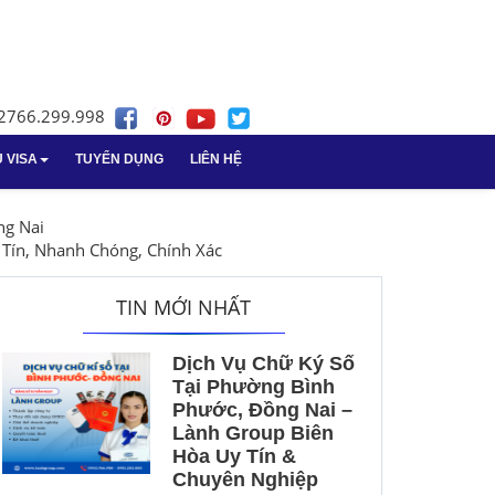
02766.299.998
Ụ VISA
TUYỂN DỤNG
LIÊN HỆ
nghiệp
sa
n tại Bà Rịa -
Dịch vụ giải thể doanh nghiệp
Dịch vụ giấy phép lao động
ng Nai
tại Vũng Tàu
 Tín, Nhanh Chóng, Chính Xác
nghiệp
cáo thuế tại Vũng
Vay vốn ngân hàng
TIN MỚI NHẤT
Giải thể doanh nghiệp
Dịch Vụ Chữ Ký Số
 vụ
Tại Phường Bình
Phước, Đồng Nai –
ách kế toán
Lành Group Biên
Hòa Uy Tín &
ấn kế toán Long An
Chuyên Nghiệp