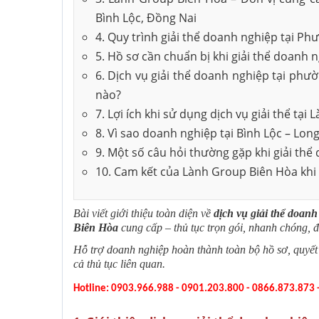
Bình Lộc, Đồng Nai
Thành lập công ty
4. Quy trình giải thể doanh nghiệp tại P
5. Hồ sơ cần chuẩn bị khi giải thể doanh 
Khắc dấu công ty
6. Dịch vụ giải thể doanh nghiệp tại ph
nào?
Thành lập công ty
7. Lợi ích khi sử dụng dịch vụ giải thể tạ
8. Vì sao doanh nghiệp tại Bình Lộc – Lo
Xin giấy phép con
9. Một số câu hỏi thường gặp khi giải th
10. Cam kết của Lành Group Biên Hòa khi 
Bài viết giới thiệu toàn diện về
dịch vụ giải thể doan
Biên Hòa
cung cấp – thủ tục trọn gói, nhanh chóng, đ
Hỗ trợ doanh nghiệp hoàn thành toàn bộ hồ sơ, quyết t
cả thủ tục liên quan.
Hotline: 0903.966.988 - 0901.203.800 - 0866.873.873