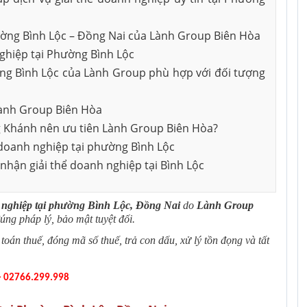
Dịch vụ tư vấn kế toán tại Cần
Dịch vụ tư vấ
 tnhh
Thành lập công ty cổ phần
hường Bình Lộc – Đồng Nai của Lành Group Biên Hòa
Thơ
Nai
nghiệp tại Phường Bình Lộc
Thành lập doanh nghiệp tư
ường Bình Lộc của Lành Group phù hợp với đối tượng
nhân
 tại Đồng Nai
Thành lập hộ kinh doanh
i Lành Group Biên Hòa
ng Khánh nên ưu tiên Lành Group Biên Hòa?
Thay đổi nội dung đăng ký kinh
ể doanh nghiệp tại phường Bình Lộc
doanh
nhận giải thể doanh nghiệp tại Bình Lộc
h nghiệp tại phường Bình Lộc, Đồng Nai
do
Lành Group
úng pháp lý, bảo mật tuyệt đối.
oán thuế, đóng mã số thuế, trả con dấu, xử lý tồn đọng và tất
 - 02766.299.998