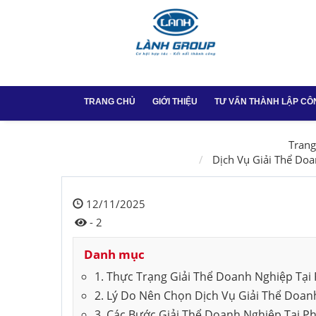
TRANG CHỦ
GIỚI THIỆU
TƯ VẤN THÀNH LẬP CÔ
Thành lập công ty
Trang
Dịch Vụ Giải Thể Do
Thay đổi GPKD tại
12/11/2025
Dịch vụ chữ ký số
- 2
Dịch vụ chữ ký số
Danh mục
Thành lập công ty 
1. Thực Trạng Giải Thể Doanh Nghiệp Tạ
Vũng Tàu
2. Lý Do Nên Chọn Dịch Vụ Giải Thể Doa
3. Các Bước Giải Thể Doanh Nghiệp Tại 