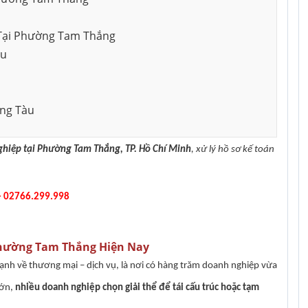
Dịch vụ tư vấn kế toán tại Cần
Dịch vụ tư vấ
 tnhh
Thành lập công ty cổ phần
 Tại Phường Tam Thắng
Thơ
Nai
àu
Thành lập doanh nghiệp tư
nhân
 tại Đồng Nai
Thành lập hộ kinh doanh
ũng Tàu
Thay đổi nội dung đăng ký kinh
nghiệp tại Phường Tam Thắng, TP. Hồ Chí Minh
, xử lý hồ sơ kế toán
doanh
 - 02766.299.998
 Phường Tam Thắng Hiện Nay
nh về thương mại – dịch vụ, là nơi có hàng trăm doanh nghiệp vừa
lớn,
nhiều doanh nghiệp chọn giải thể để tái cấu trúc hoặc tạm