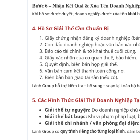
Bước 6 – Nhận Kết Quả & Xóa Tên Doanh Nghiệ
Khi hồ sơ được duyệt, doanh nghiệp được
xóa tên khỏi h
4. Hồ Sơ Giải Thể Cần Chuẩn Bị
Giấy chứng nhận đăng ký doanh nghiệp (bản
Con dấu doanh nghiệp hoặc văn bản xác nh
Báo cáo tài chính & tờ khai thuế cuối cùng.
Giấy xác nhận của cơ quan thuế, bảo hiểm.
Quyết định, biên bản họp giải thể.
Văn bản cam kết thanh toán công nợ.
Biên bản bàn giao tài sản (nếu có).
Lành Group hỗ trợ kiểm tra – bổ sung – soạn lại toàn bộ 
5. Các Hình Thức Giải Thể Doanh Nghiệp 
Giải thể tự nguyện:
Do doanh nghiệp chủ 
Giải thể bắt buộc:
Khi vi phạm pháp luật, b
Giải thể chi nhánh / văn phòng đại diện:
Lành Group có
quy trình riêng cho từng loại hình
, đảm bả