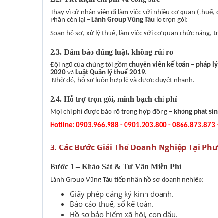
Thay vì cử nhân viên đi làm việc với nhiều cơ quan (thuế
Phần còn lại –
Lành Group Vũng Tàu
lo trọn gói:
Soạn hồ sơ, xử lý thuế, làm việc với cơ quan chức năng, tr
2.3. Đảm bảo đúng luật, không rủi ro
Đội ngũ của chúng tôi gồm
chuyên viên kế toán – pháp lý
2020
và
Luật Quản lý thuế 2019
.
Nhờ đó, hồ sơ luôn hợp lệ và được duyệt nhanh.
2.4. Hỗ trợ trọn gói, minh bạch chi phí
Mọi chi phí được báo rõ trong hợp đồng –
không phát sin
Hotline: 0903.966.988 - 0901.203.800 - 0866.873.873
3. Các Bước Giải Thể Doanh Nghiệp Tại P
Bước 1 – Khảo Sát & Tư Vấn Miễn Phí
Lành Group Vũng Tàu tiếp nhận hồ sơ doanh nghiệp:
Giấy phép đăng ký kinh doanh.
Báo cáo thuế, sổ kế toán.
Hồ sơ bảo hiểm xã hội, con dấu.