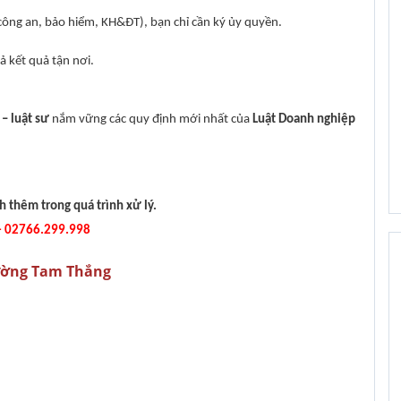
, công an, bảo hiểm, KH&ĐT), bạn chỉ cần ký ủy quyền.
ả kết quả tận nơi.
 – luật sư
nắm vững các quy định mới nhất của
Luật Doanh nghiệp
h thêm trong quá trình xử lý.
 - 02766.299.998
hường Tam Thắng