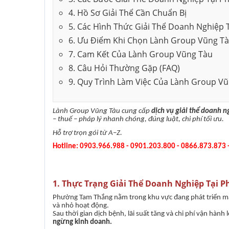
4. Hồ Sơ Giải Thể Cần Chuẩn Bị
Thành lập công ty
5. Các Hình Thức Giải Thể Doanh Nghiệp
6. Ưu Điểm Khi Chọn Lành Group Vũng T
Khắc dấu công ty
7. Cam Kết Của Lành Group Vũng Tàu
8. Câu Hỏi Thường Gặp (FAQ)
Thành lập công ty
9. Quy Trình Làm Việc Của Lành Group V
Xin giấy phép con
Lành Group Vũng Tàu cung cấp
dịch vụ giải thể doanh 
– thuế – pháp lý nhanh chóng, đúng luật, chi phí tối ưu.
Hỗ trợ trọn gói từ A–Z.
Hotline: 0903.966.988 - 0901.203.800 - 0866.873.873
1. Thực Trạng Giải Thể Doanh Nghiệp Tại
Phường Tam Thắng nằm trong khu vực đang phát triển mạ
và nhỏ hoạt động.
Sau thời gian dịch bệnh, lãi suất tăng và chi phí vận hành 
ngừng kinh doanh.