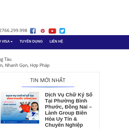
02766.299.998
Ụ VISA
TUYỂN DỤNG
LIÊN HỆ
nghiệp
sa
n tại Bà Rịa -
Dịch vụ giải thể doanh nghiệp
Dịch vụ giấy phép lao động
ng Tàu
tại Vũng Tàu
ín, Nhanh Gọn, Hợp Pháp
nghiệp
cáo thuế tại Vũng
Vay vốn ngân hàng
TIN MỚI NHẤT
Giải thể doanh nghiệp
Dịch Vụ Chữ Ký Số
 vụ
Tại Phường Bình
Phước, Đồng Nai –
ách kế toán
Lành Group Biên
Hòa Uy Tín &
ấn kế toán Long An
Chuyên Nghiệp