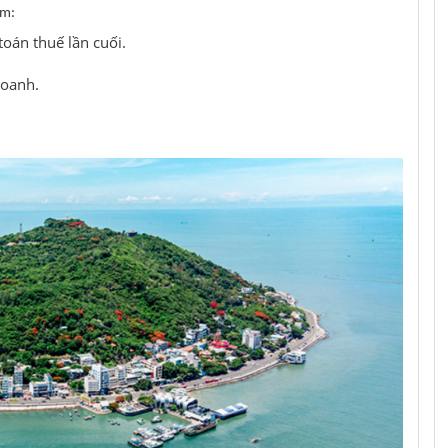
ểm:
oán thuế lần cuối.
doanh.