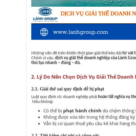
Những vấn đề trên khiến thời gian giải thể kéo dài
từ vài
Chính vì vậy,
dịch vụ giải thể doanh nghiệp của Lành Gr
thủ tục nhanh – đúng – đủ
.
2. Lý Do Nên Chọn Dịch Vụ Giải Thể Doanh
2.1. Giải thể sai quy định dễ bị phạt
Luật quy định rõ: doanh nghiệp phải
hoàn tất nghĩa vụ th
Nếu không:
Có thể bị
phạt hành chính
do chậm thông 
Không được xóa tên trong hệ thống đăng ký 
Vẫn bị cơ quan thuế yêu cầu kê khai hàng t
2.2. Tiết kiệm chi phí và công sức