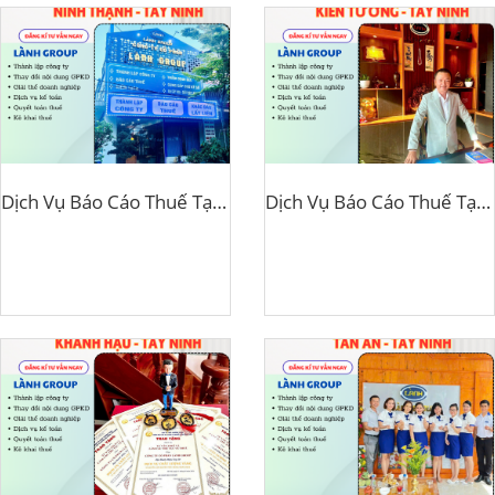
Dịch Vụ Báo Cáo Thuế Tại Phường Ninh Thạnh, Tây Ninh – Lành Group Tây Ninh Đồng Hành Cùng Doanh Nghiệp Phát Triển
Dịch Vụ Báo Cáo Thuế Tại Phường Kiến Tường, Tây Ninh – Giải Pháp Thuế Chính Xác Và Hiệu Quả Từ Lành Group