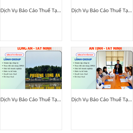
Dịch Vụ Báo Cáo Thuế Tại Phường Khánh Hậu, Tây Ninh – Giải Pháp Thuế Hiệu Quả Từ Lành Group
Dịch Vụ Báo Cáo Thuế Tại Phường Tân An, Tây Ninh – Giải Pháp Thuế Toàn Diện Từ Lành Group
Dịch Vụ Báo Cáo Thuế Tại Phường Long An, Tây Ninh – Giải Pháp Kế Toán Toàn Diện Từ Lành Group
Dịch Vụ Báo Cáo Thuế Tại Xã An Tịnh, Tây Ninh – Giải Pháp Thuế Toàn Diện Cùng Lành Group