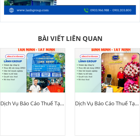
BÀI VIẾT LIÊN QUAN
Dịch Vụ Báo Cáo Thuế Tại Phường Tân Ninh, Tây Ninh – Giải Pháp Thuế Uy Tín Từ Lành Group Tây Ninh
Dịch Vụ Báo Cáo Thuế Tại Phường Bình Minh, Tây Ninh – Giải Pháp Tài Chính An Toàn Từ Lành Group Tây Ninh