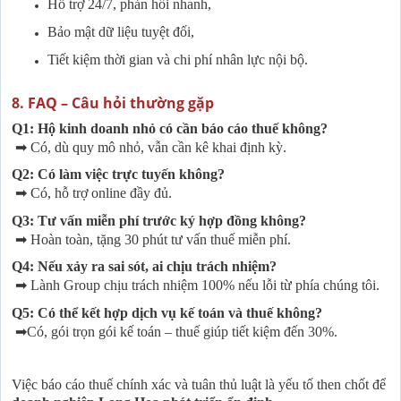
Hỗ trợ 24/7, phản hồi nhanh,
Bảo mật dữ liệu tuyệt đối,
Tiết kiệm thời gian và chi phí nhân lực nội bộ.
8. FAQ – Câu hỏi thường gặp
Q1:
Hộ kinh doanh nhỏ có cần báo cáo thuế không?
➡
Có, dù quy mô nhỏ, vẫn cần kê khai định kỳ.
Q2:
Có làm việc trực tuyến không?
➡
Có, hỗ trợ online đầy đủ.
Q3:
Tư vấn miễn phí trước ký hợp đồng không?
➡
Hoàn toàn, tặng 30 phút tư vấn thuế miễn phí.
Q4:
Nếu xảy ra sai sót, ai chịu trách nhiệm?
➡
Lành Group chịu trách nhiệm 100% nếu lỗi từ phía chúng tôi.
Q5:
Có thể kết hợp dịch vụ kế toán và thuế không?
➡
Có, gói trọn gói kế toán – thuế giúp tiết kiệm đến 30%.
Việc báo cáo thuế chính xác và tuân thủ luật là yếu tố then chốt để