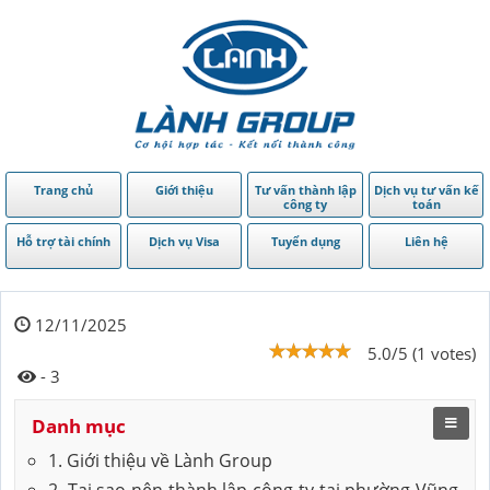
Trang chủ
Giới thiệu
Tư vấn thành lập
Dịch vụ tư vấn kế
công ty
toán
Hỗ trợ tài chính
Dịch vụ Visa
Tuyển dụng
Liên hệ
12/11/2025
5.0/5 (1 votes)
- 3
Danh mục
1. Giới thiệu về Lành Group
2. Tại sao nên thành lập công ty tại phường Vũng