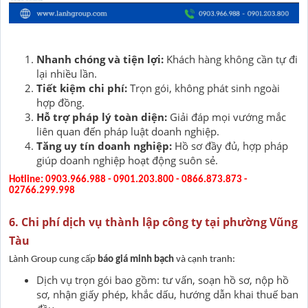
Nhanh chóng và tiện lợi:
Khách hàng không cần tự đi
lại nhiều lần.
Tiết kiệm chi phí:
Trọn gói, không phát sinh ngoài
hợp đồng.
Hỗ trợ pháp lý toàn diện:
Giải đáp mọi vướng mắc
liên quan đến pháp luật doanh nghiệp.
Tăng uy tín doanh nghiệp:
Hồ sơ đầy đủ, hợp pháp
giúp doanh nghiệp hoạt động suôn sẻ.
Hotline: 0903.966.988 - 0901.203.800 - 0866.873.873 -
02766.299.998
6. Chi phí dịch vụ thành lập công ty tại phường Vũng
Tàu
Lành Group cung cấp
báo giá minh bạch
và cạnh tranh:
Dịch vụ trọn gói bao gồm: tư vấn, soạn hồ sơ, nộp hồ
sơ, nhận giấy phép, khắc dấu, hướng dẫn khai thuế ban