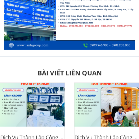
BÀI VIẾT LIÊN QUAN
Dịch Vụ Thành Lập Công Ty Tại Phường Phú Mỹ, TP.HCM – Gía Rẻ, Nhanh, Chuẩn Pháp Lý Do Lành Group Cung Cấp
Dịch Vụ Thành Lập Công Ty Tại Phường Tân Thành, TP.HCM – Lành Group Vũng Tàu Hỗ Trợ Trọn Gói, Tận Nơi