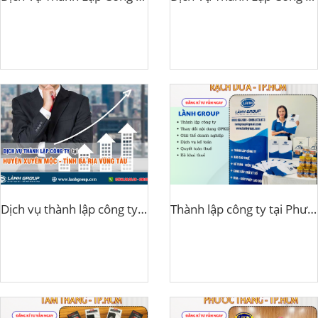
Dịch vụ thành lập công ty tại huyện Xuyên Mộc, tỉnh Bà Rịa – Vũng Tàu
Thành lập công ty tại Phường Rạch Dừa, TP Hồ Chí Minh – Dịch vụ trọn gói Lành Group