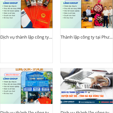
Dịch vụ thành lập công ty tại phường Tam Thắng, TP.HCM – Lành Group
Thành lập công ty tại Phường Phước Thắng, TP. Hồ Chí Minh – Dịch vụ trọn gói Lành Group
Dịch vụ thành lập công ty tại xã Long Sơn, TP.HCM – Lành Group
Dịch vụ thành lập công ty tại Huyện đất đỏ, Tỉnh Bà Rịa - Vũng Tàu