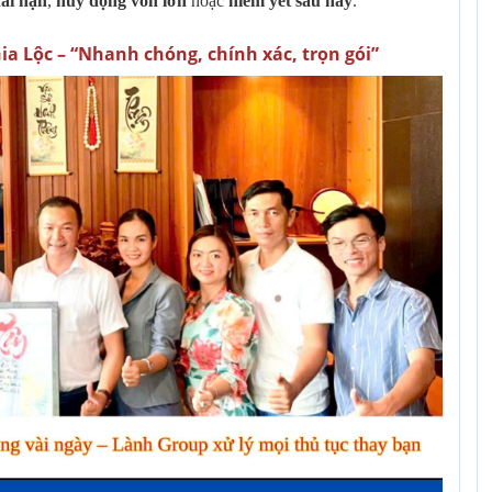
dài hạn
,
huy động vốn lớn
hoặc
niêm yết sau này
.
ia Lộc – “Nhanh chóng, chính xác, trọn gói”