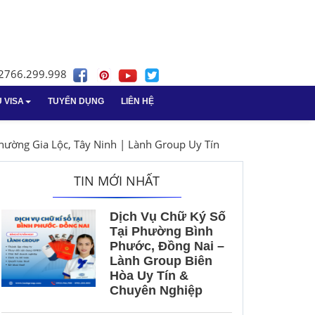
02766.299.998
Ụ VISA
TUYỂN DỤNG
LIÊN HỆ
nghiệp
sa
n tại Bà Rịa -
Dịch vụ giải thể doanh nghiệp
Dịch vụ giấy phép lao động
hường Gia Lộc, Tây Ninh | Lành Group Uy Tín
tại Vũng Tàu
TIN MỚI NHẤT
nghiệp
cáo thuế tại Vũng
Vay vốn ngân hàng
Dịch Vụ Chữ Ký Số
Giải thể doanh nghiệp
Tại Phường Bình
 vụ
Phước, Đồng Nai –
Lành Group Biên
ách kế toán
Hòa Uy Tín &
Chuyên Nghiệp
ấn kế toán Long An