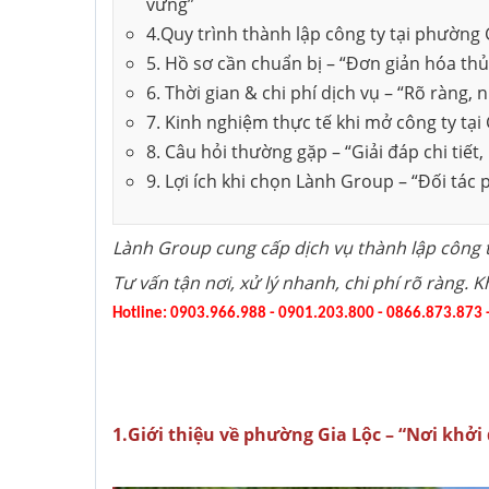
vững”
4️.Quy trình thành lập công ty tại phường 
Thành lập công ty
5️. Hồ sơ cần chuẩn bị – “Đơn giản hóa thủ 
Khắc dấu công ty
6️. Thời gian & chi phí dịch vụ – “Rõ ràng
7️. Kinh nghiệm thực tế khi mở công ty tại 
8. Câu hỏi thường gặp – “Giải đáp chi tiết,
Thành lập công ty
9️. Lợi ích khi chọn Lành Group – “Đối tá
Xin giấy phép con
Lành Group cung cấp dịch vụ thành lập công t
Tư vấn tận nơi, xử lý nhanh, chi phí rõ ràng. 
Hotline: 0903.966.988 - 0901.203.800 - 0866.873.873
1.Giới thiệu về phường Gia Lộc – “Nơi khở