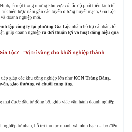
 Ninh, là một trong những khu vực có tốc độ phát triển kinh tế –
 trí chiến lược nằm gần các tuyến đường huyết mạch, Gia Lộc
ư và doanh nghiệp mới.
hành lập công ty tại phường Gia Lộc
nhằm hỗ trợ cá nhân, tổ
uật, giúp doanh nghiệp
ra đời thuận lợi và hoạt động hiệu quả
 Gia Lộc? – “Vị trí vàng cho khởi nghiệp thành
, tiếp giáp các khu công nghiệp lớn như
KCN Trảng Bàng
,
yển, giao thương và chuỗi cung ứng
.
ng mại được đầu tư đồng bộ, giúp việc vận hành doanh nghiệp
 nghiệp tư nhân, hỗ trợ thủ tục nhanh và minh bạch – tạo điều