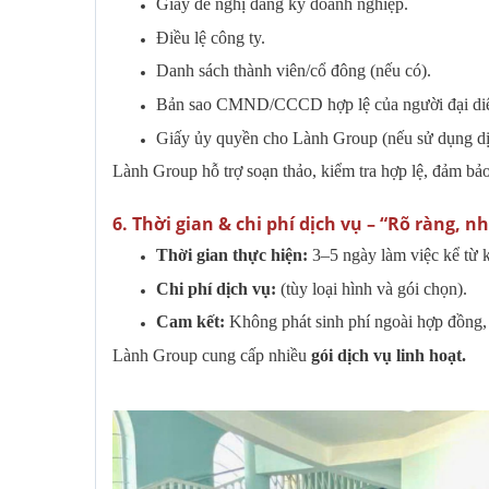
Giấy đề nghị đăng ký doanh nghiệp.
Điều lệ công ty.
Danh sách thành viên/cổ đông (nếu có).
Bản sao CMND/CCCD hợp lệ của người đại diện
Giấy ủy quyền cho Lành Group (nếu sử dụng dị
Lành Group hỗ trợ soạn thảo, kiểm tra hợp lệ, đảm bả
6️. Thời gian & chi phí dịch vụ – “Rõ ràng,
Thời gian thực hiện:
3–5 ngày làm việc kể từ k
Chi phí dịch vụ:
(tùy loại hình và gói chọn).
Cam kết:
Không phát sinh phí ngoài hợp đồng, h
Lành Group cung cấp nhiều
gói dịch vụ linh hoạt.