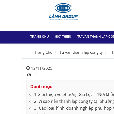
TRANG CHỦ
GIỚI THIỆU
TƯ VẤN THÀNH LẬP CÔ
Thành lập công ty
Trang Chủ
Tư vấn thành lập công ty
Th
Thay đổi GPKD tại
12/11/2025
Dịch vụ chữ ký số
- 1
Danh mục
Dịch vụ chữ ký số
1.Giới thiệu về phường Gia Lộc – “Nơi kh
Thành lập công ty 
2️. Vì sao nên thành lập công ty tại phườn
Vũng Tàu
3️. Các loại hình doanh nghiệp phù hợp 