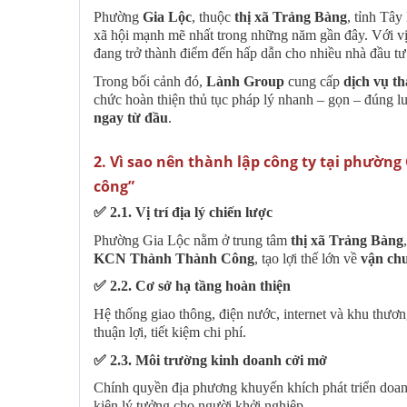
Phường
Gia Lộc
, thuộc
thị xã Trảng Bàng
, tỉnh Tây
xã hội mạnh mẽ nhất trong những năm gần đây. Với vị
đang trở thành điểm đến hấp dẫn cho nhiều nhà đầu t
Trong bối cảnh đó,
Lành Group
cung cấp
dịch vụ t
chức hoàn thiện thủ tục pháp lý nhanh – gọn – đúng l
ngay từ đầu
.
2️. Vì sao nên thành lập công ty tại phường
công”
✅
2.1. Vị trí địa lý chiến lược
Phường Gia Lộc nằm ở trung tâm
thị xã Trảng Bàng
KCN Thành Thành Công
, tạo lợi thế lớn về
vận chu
✅
2.2. Cơ sở hạ tầng hoàn thiện
Hệ thống giao thông, điện nước, internet và khu thươ
thuận lợi, tiết kiệm chi phí.
✅
2.3. Môi trường kinh doanh cởi mở
Chính quyền địa phương khuyến khích phát triển doanh
kiện lý tưởng cho người khởi nghiệp.