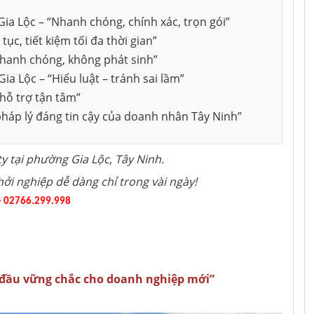
Gia Lộc – “Nhanh chóng, chính xác, trọn gói”
Dịch vụ tư vấn kế toán tại Cần
Dịch vụ tư vấ
 tnhh
Thành lập công ty cổ phần
Thơ
Nai
tục, tiết kiệm tối đa thời gian”
Thành lập doanh nghiệp tư
, nhanh chóng, không phát sinh”
nhân
Gia Lộc – “Hiểu luật – tránh sai lầm”
 hỗ trợ tận tâm”
 tại Đồng Nai
Thành lập hộ kinh doanh
c pháp lý đáng tin cậy của doanh nhân Tây Ninh”
Thay đổi nội dung đăng ký kinh
doanh
y tại phường Gia Lộc, Tây Ninh.
Khởi nghiệp dễ dàng chỉ trong vài ngày!
 - 02766.299.998
i đầu vững chắc cho doanh nghiệp mới”