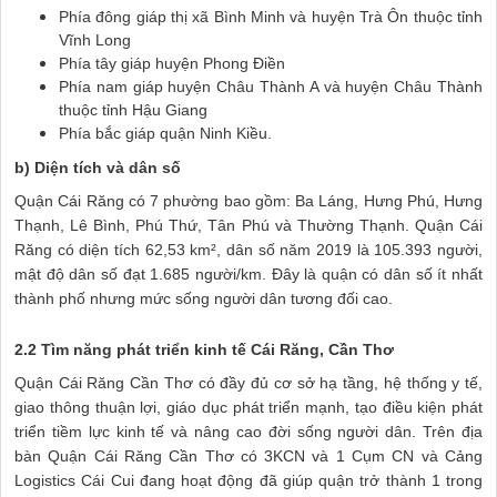
Phía đông giáp thị xã Bình Minh và huyện Trà Ôn thuộc tỉnh
Vĩnh Long
Phía tây giáp huyện Phong Điền
Phía nam giáp huyện Châu Thành A và huyện Châu Thành
thuộc tỉnh Hậu Giang
Phía bắc giáp quận Ninh Kiều.
b) Diện tích và dân số
Quận Cái Răng có 7 phường bao gồm: Ba Láng, Hưng Phú, Hưng
Thạnh, Lê Bình, Phú Thứ, Tân Phú và Thường Thạnh. Quận Cái
Răng có diện tích 62,53 km², dân số năm 2019 là 105.393 người,
mật độ dân số đạt 1.685 người/km. Đây là quận có dân số ít nhất
thành phố nhưng mức sống người dân tương đối cao.
2.2 Tìm năng phát triển kinh tế Cái Răng, Cần Thơ
Quận Cái Răng Cần Thơ có đầy đủ cơ sở hạ tầng, hệ thống y tế,
giao thông thuận lợi, giáo dục phát triển mạnh, tạo điều kiện phát
triển tiềm lực kinh tế và nâng cao đời sống người dân. Trên địa
bàn Quận Cái Răng Cần Thơ có 3KCN và 1 Cụm CN và Cảng
Logistics Cái Cui đang hoạt động đã giúp quận trở thành 1 trong