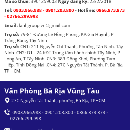
Mã số thuế:
3901259003
Ngày đăng ký:
23/2/2018
Tel:
0903.966.988 - 0901.203.800
- Hotline:
0866.873.873
- 02766.299.998
Email:
lanhgroup.vn@gmail.com
Trụ sở:
79-81 Đường Lê Hồng Phong, KP.Gia Huỳnh, P.
Trảng Bàng, Tây Ninh
Trụ sở:
CN1: 211 Nguyễn Chí Thanh, Phường Tân Ninh, Tây
Ninh .CN2: D1 - 24 KĐT Trung tâm hành chính Tây Ninh, P.
Long An, T.Tây Ninh. CN3: 383 Đồng Khởi, Phường Tam
Hiệp, Tỉnh Đồng Nai .CN4: 27C Nguyễn Tất Thành, P. Bà Rịa,
TP HCM.
Văn Phòng Bà Rịa Vũng Tàu
27C Nguyễn Tất Thành, phường Bà Rịa, TPHCM
0903.966.988 - 0901.203.800 - 0866.873.873 -
02766.299.998