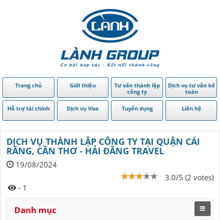
Trang chủ
Giới thiệu
Tư vấn thành lập
Dịch vụ tư vấn kế
công ty
toán
Hỗ trợ tài chính
Dịch vụ Visa
Tuyển dụng
Liên hệ
DỊCH VỤ THÀNH LẬP CÔNG TY TẠI QUẬN CÁI
RĂNG, CẦN THƠ - HẢI ĐĂNG TRAVEL
19/08/2024
3.0/5 (2 votes)
- 1
Danh mục