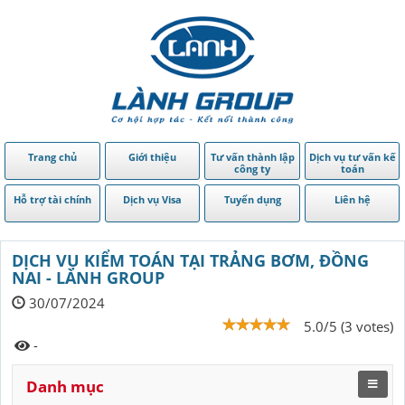
Trang chủ
Giới thiệu
Tư vấn thành lập
Dịch vụ tư vấn kế
công ty
toán
Hỗ trợ tài chính
Dịch vụ Visa
Tuyển dụng
Liên hệ
DỊCH VỤ KIỂM TOÁN TẠI TRẢNG BƠM, ĐỒNG
NAI - LÀNH GROUP
30/07/2024
5.0/5 (3 votes)
-
Danh mục