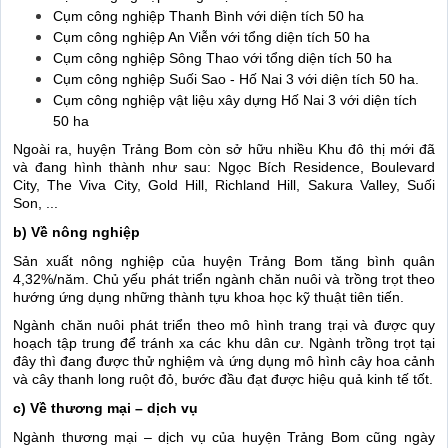
Cụm công nghiệp Thanh Bình với diện tích 50 ha
Cụm công nghiệp An Viễn với tổng diện tích 50 ha
Cụm công nghiệp Sông Thao với tổng diện tích 50 ha
Cụm công nghiệp Suối Sao - Hố Nai 3 với diện tích 50 ha.
Cụm công nghiệp vật liệu xây dựng Hố Nai 3 với diện tích
50 ha
Ngoài ra, huyện Trảng Bom còn sở hữu nhiều Khu đô thị mới đã
và đang hình thành như sau: Ngọc Bích Residence, Boulevard
City, The Viva City, Gold Hill, Richland Hill, Sakura Valley, Suối
Son, ...
b) Về nông nghiệp
Sản xuất nông nghiệp của huyện Trảng Bom tăng bình quân
4,32%/năm. Chủ yếu phát triển ngành chăn nuôi và trồng trọt theo
hướng ứng dụng những thành tựu khoa học kỹ thuật tiên tiến.
Ngành chăn nuôi phát triển theo mô hình trang trại và được quy
hoạch tập trung để tránh xa các khu dân cư. Ngành trồng trọt tại
đây thì đang được thử nghiệm và ứng dụng mô hình cây hoa cảnh
và cây thanh long ruột đỏ, bước đầu đạt được hiệu quả kinh tế tốt.
c) Về thương mại – dịch vụ
Ngành thương mại – dịch vụ của huyện Trảng Bom cũng ngày