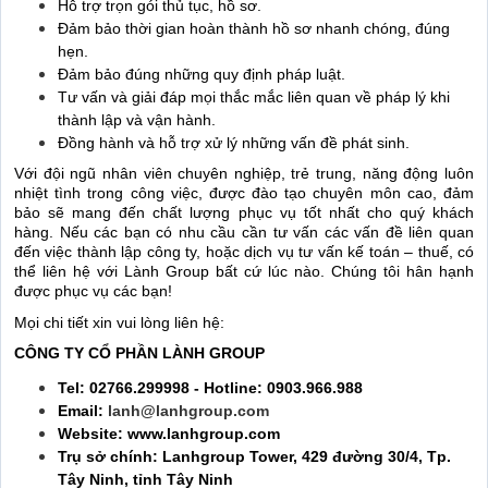
Hỗ trợ trọn gói thủ tục, hồ sơ.
Đảm bảo thời gian hoàn thành hồ sơ nhanh chóng, đúng
hẹn.
Đảm bảo đúng những quy định pháp luật.
Tư vấn và giải đáp mọi thắc mắc liên quan về pháp lý khi
thành lập và vận hành.
Đồng hành và hỗ trợ xử lý những vấn đề phát sinh.
Với đội ngũ nhân viên chuyên nghiệp, trẻ trung, năng động luôn
nhiệt tình trong công việc, được đào tạo chuyên môn cao, đảm
bảo sẽ mang đến chất lượng phục vụ tốt nhất cho quý khách
hàng. Nếu các bạn có nhu cầu cần tư vấn các vấn đề liên quan
đến việc thành lập công ty, hoặc dịch vụ tư vấn kế toán – thuế, có
thể liên hệ với Lành Group bất cứ lúc nào. Chúng tôi hân hạnh
được phục vụ các bạn!
Mọi chi tiết xin vui lòng liên hệ:
CÔNG TY CỔ PHẦN LÀNH GROUP
Tel: 02766.299998 - Hotline: 0903.966.988
Email:
lanh@lanhgroup.com
Website: www.lanhgroup.com
Trụ sở chính: Lanhgroup Tower, 429 đường 30/4, Tp.
Tây Ninh, tỉnh Tây Ninh