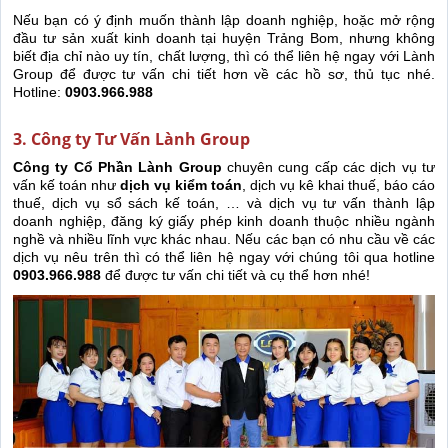
Nếu bạn có ý định muốn thành lập doanh nghiệp, hoặc mở rộng
đầu tư sản xuất kinh doanh tại huyện Trảng Bom, nhưng không
biết địa chỉ nào uy tín, chất lượng, thì có thể liên hệ ngay với Lành
Group để được tư vấn chi tiết hơn về các hồ sơ, thủ tục nhé.
Hotline:
0903.966.988
3. Công ty Tư Vấn Lành Group
Công ty Cổ Phần Lành Group
chuyên cung cấp các dịch vụ tư
vấn kế toán như
dịch vụ kiểm toán
, dịch vụ kê khai thuế, báo cáo
thuế, dịch vụ sổ sách kế toán, … và dịch vụ tư vấn thành lập
doanh nghiệp, đăng ký giấy phép kinh doanh thuộc nhiều ngành
nghề và nhiều lĩnh vực khác nhau. Nếu các bạn có nhu cầu về các
dịch vụ nêu trên thì có thể liên hệ ngay với chúng tôi qua hotline
0903.966.988
để được tư vấn chi tiết và cụ thể hơn nhé!