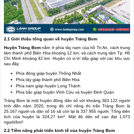
2.1 Giới thiệu tổng quan về huyện Trảng Bom
Huyện Trảng Bom
nằm ở phía tây nam của hồ Trị An, cách trung
tâm thành phố Biên Hòa khoảng 12 km, và cách trung tâm Tp. Hồ
Chí Minh khoảng 42 km. Huyện có vị trí tiếp giáp với các khu vực
sau đây:
Phía đông giáp huyện Thống Nhất
Phía tây giáp thành phố Biên Hòa
Phía nam giáp huyện Long Thành
Phía bắc giáp huyện Vĩnh Cửu và huyện Định Quán.
Trảng Bom là một huyện đông dân số với khoảng 363.122 người
tính đến năm 2020, trong đó chỉ riêng thị trấn Trảng Bom là
25.167 người và dân số 16 xã còn lại là 337.955 người. Tổng diện
tích của huyện là 324,27 km². Mật độ dân số cao đạt 1.073
người/km².
2.2 Tiềm năng phát triển kinh tế của huyện Trảng Bom