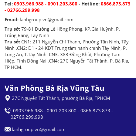
Tel:
0903.966.988 - 0901.203.800
- Hotline:
0866.873.873
- 02766.299.998
Email:
lanhgroup.vn@gmail.com
Trụ sở:
79-81 Đường Lê Hồng Phong, KP.Gia Huỳnh, P.
Trảng Bàng, Tây Ninh
Trụ sở:
CN1: 211 Nguyễn Chí Thanh, Phường Tân Ninh, Tây
Ninh .CN2: D1 - 24 KĐT Trung tâm hành chính Tây Ninh, P.
Long An, T.Tây Ninh. CN3: 383 Đồng Khởi, Phường Tam
Hiệp, Tỉnh Đồng Nai .CN4: 27C Nguyễn Tất Thành, P. Bà Rịa,
TP HCM.
Văn Phòng Bà Rịa Vũng Tàu
27C Nguyễn Tất Thành, phường Bà Rịa, TPHCM
0903.966.988 - 0901.203.800 - 0866.873.873 -
02766.299.998
lanhgroup.vn@gmail.com