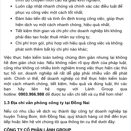
trình độ chuyên môn cao và giàu kinh nghiệm;
Luôn cập nhật nhanh chóng và chính xác các điều luật để
phục vụ công việc một cách tốt nhất;
Đảm bảo tiến độ và tính ổn định trong công việc, giúp thực
hiện dịch vụ một cách nhanh chóng, hiệu quả nhất;
Tiết kiệm thời gian và chi phí cho doanh nghiệp khi không
phải đào tạo hoặc thuê nhân sự công ty;
Chi phí trọn gói, phù hợp với hiệu quả công việc và không
phát sinh thêm bất kỳ chi phí nào khác;
Việc thực hiện kiểm toán tưởng chừng đơn giản nhưng lại không
hề đơn giản chút nào. Nếu không nắm rõ quy định của pháp luật,
cũng như không có nhiều kinh nghiệm trong việc thực hiện các thủ
tục hồ sơ, doanh nghiệp sẽ rất dễ gặp phải nhiều vấn đề phát
sinh. Chính vì thế, để doanh nghiệp có thể thực hiện kiểm toán
một cách nhanh chóng, tiết kiệm, hiệu quả và đúng luật, thì các
bạn hãy liên hệ ngay với Lành Group qua
hotline:
0903.966.988
để được tư vấn chi tiết và cụ thể hơn nhé!
1.3 Địa chỉ văn phòng công ty tại Đồng Nai
Nếu có nhu cầu về dịch vụ thành lập công ty/ doanh nghiệp tại
huyện Trảng Bom, tỉnh Đồng Nai, quý khách hàng có thể đến trực
tiếp hoặc liên hệ với chúng tôi qua thông tin cụ thể dưới đây:
CÔNG TY CỔ PHẦN LÀNH GROUP