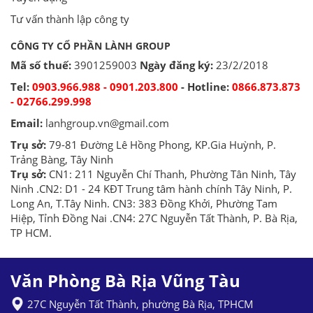
Tư vấn thành lập công ty
CÔNG TY CỔ PHẦN LÀNH GROUP
Mã số thuế:
3901259003
Ngày đăng ký:
23/2/2018
Tel:
0903.966.988 - 0901.203.800
- Hotline:
0866.873.873
- 02766.299.998
Email:
lanhgroup.vn@gmail.com
Trụ sở:
79-81 Đường Lê Hồng Phong, KP.Gia Huỳnh, P.
Trảng Bàng, Tây Ninh
Trụ sở:
CN1: 211 Nguyễn Chí Thanh, Phường Tân Ninh, Tây
Ninh .CN2: D1 - 24 KĐT Trung tâm hành chính Tây Ninh, P.
Long An, T.Tây Ninh. CN3: 383 Đồng Khởi, Phường Tam
Hiệp, Tỉnh Đồng Nai .CN4: 27C Nguyễn Tất Thành, P. Bà Rịa,
TP HCM.
Văn Phòng Bà Rịa Vũng Tàu
27C Nguyễn Tất Thành, phường Bà Rịa, TPHCM