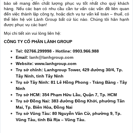
bảo sẽ mang đến chất lượng phục vụ tốt nhất cho quý khách
hàng. Nếu các bạn có nhu cầu cần tư vấn các vấn đề liên quan
đến việc thành lập công ty, hoặc dịch vụ tư vấn kế toán – thuế, có
thể liên hệ với Lành Group bất cứ lúc nào. Chúng tôi hân hạnh
được phục vụ các bạn!
Mọi chi tiết xin vui lòng liên hệ:
CÔNG TY CỔ PHẦN LÀNH GROUP
Tel: 02766.299998 - Hotline: 0903.966.988
Email:
lanh@lanhgroup.com
Website: www.lanhgroup.com
Trụ sở chính: Lanhgroup Tower, 429 đường 30/4, Tp.
Tây Ninh, tỉnh Tây Ninh
Trụ sở Tây Ninh: 81 Lê Hồng Phong - Trảng Bàng - Tây
Ninh
Trụ sở HCM: 354 Phạm Hữu Lầu, Quận 7, Tp. HCM
Trụ sở Đồng Nai: 383 đường Đồng Khởi, phường Tân
Mai, Tp. Biên Hòa, Đồng Nai
Trụ sở Vũng Tàu: 80 Nguyễn Văn Cừ, phường 9, Tp.
Vũng Tàu, tỉnh Bà Rịa – Vũng Tàu.