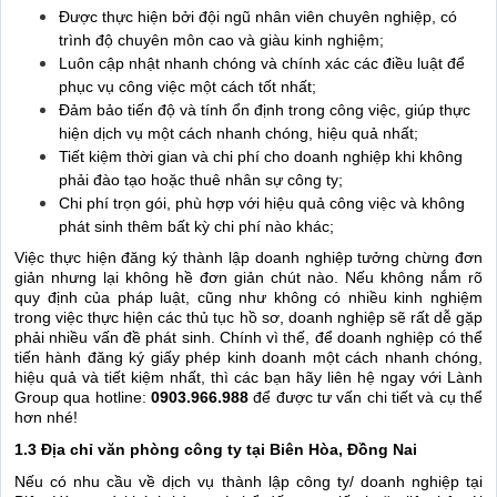
Được thực hiện bởi đội ngũ nhân viên chuyên nghiệp, có
trình độ chuyên môn cao và giàu kinh nghiệm;
Luôn cập nhật nhanh chóng và chính xác các điều luật để
phục vụ công việc một cách tốt nhất;
Đảm bảo tiến độ và tính ổn định trong công việc, giúp thực
hiện dịch vụ một cách nhanh chóng, hiệu quả nhất;
Tiết kiệm thời gian và chi phí cho doanh nghiệp khi không
phải đào tạo hoặc thuê nhân sự công ty;
Chi phí trọn gói, phù hợp với hiệu quả công việc và không
phát sinh thêm bất kỳ chi phí nào khác;
Việc thực hiện đăng ký thành lập doanh nghiệp tưởng chừng đơn
giản nhưng lại không hề đơn giản chút nào. Nếu không nắm rõ
quy định của pháp luật, cũng như không có nhiều kinh nghiệm
trong việc thực hiện các thủ tục hồ sơ, doanh nghiệp sẽ rất dễ gặp
phải nhiều vấn đề phát sinh. Chính vì thế, để doanh nghiệp có thể
tiến hành đăng ký giấy phép kinh doanh một cách nhanh chóng,
hiệu quả và tiết kiệm nhất, thì các bạn hãy liên hệ ngay với Lành
Group qua hotline:
0903.966.988
để được tư vấn chi tiết và cụ thể
hơn nhé!
1.3 Địa chỉ văn phòng công ty tại Biên Hòa, Đồng Nai
Nếu có nhu cầu về dịch vụ thành lập công ty/ doanh nghiệp tại