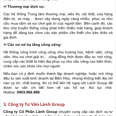
+/ Thương mại dịch vụ:
Các hệ thống Trung tâm thương mại, siêu thị, nội thất, cửa hàng
điện tử, xe máy… được xây dựng ngày càng nhiều, phục vụ nhu
cầu mua sắm và vui chơi giải trí của người dân. Bên cạnh đó, các
khu chợ truyền thống cũng phát triển nhiều mặt hàng, giúp khách
hàng dễ dàng lựa chọn các sản phẩm cần thiết cho bản thân và
gia đình.
+/ Các cơ sở hạ tầng công cộng:
Hệ thống công trình công cộng như trường học, bệnh viện, công
viên, khu vui chơi giải trí… cũng đồng thời được đầu tư, mở rộng,
cung cấp các thiết bị hiện đại phục vụ nhu cầu nâng cao kiến thức,
chăm sóc sức khỏe cho mọi người.
Nếu bạn có ý định muốn thành lập doanh nghiệp, hoặc mở rộng
đầu tư sản xuất kinh doanh tại Biên Hòa, nhưng không biết địa chỉ
nào uy tín, chất lượng, thì có thể liên hệ ngay với Lành Group để
được tư vấn chi tiết hơn về các hồ sơ, thủ tục nhé.
Hotline:
0903.966.988
3. Công ty Tư Vấn Lành Group
Công ty Cổ Phần Lành Group
chuyên cung cấp các dịch vụ tư